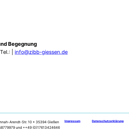
g und Begegnung
el.: |
info@zibb-giessen.de
Impressum
Datenschutzerklärung
nnah-Arendt-Str. 10 • 35394 Gießen
 58779979 und ++49 (0)17613424646